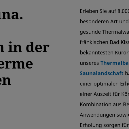
na.
Erleben Sie auf 8.0
besonderen Art und
gesunde Thermalwas
 in der
fränkischen Bad Ki
bekanntesten Kurort
herme
unseres
Thermalba
Saunalandschaft
ba
en
einer optimalen Erh
einer Auszeit für K
Kombination aus B
Anwendungen sowie 
Erholung sorgen für