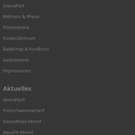
SaunaPark
Wellness & Physio
FitnessArena
RückenZentrum
BadeShop & Fundbüro
Gastronomie
Impressionen
Aktuelles
Abendtarif
Frühschwimmertarif
SaunaRelax-Abend
AquaFit-Abend