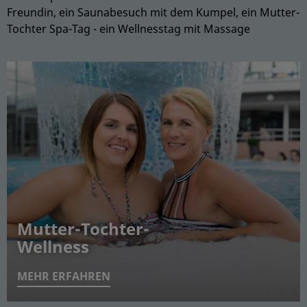
Freundin, ein Saunabesuch mit dem Kumpel, ein Mutter-
Tochter Spa-Tag - ein Wellnesstag mit Massage
Spa-Tag mit der Mädels-
After-Work-Relaxen unter
Mutter-Tochter-
Verwöhntag mit dem
Clique
Männern
Wellness
Partner
MEHR ERFAHREN
MEHR ERFAHREN
MEHR ERFAHREN
MEHR ERFAHREN