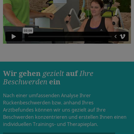
Wir gehen
gezielt
auf
Ihre
Beschwerden
ein
Nach einer umfassenden Analyse Ihrer
Rückenbeschwerden bzw. anhand Ihres
Arztbefundes können wir uns gezielt auf Ihre
Beschwerden konzentrieren und erstellen Ihnen einen
individuellen Trainings- und Therapieplan.