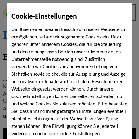
Cookie-Einstellungen
Impressionen
Um Ihnen einen idealen Besuch auf unserer Webseite zu
ermöglichen, setzen wir sogenannte Cookies ein. Dazu
gehören unter anderem Cookies, die für die Steuerung
und den reibungslosen Betrieb unserer kommerziellen
Ein Tag
in der KissSalis Therme...
Unternehmensseite notwendig sind. Zusätzlich
verwenden wir Cookies zur anonymen Erhebung von
Statistiken sowie solche, die zur Ausspielung und Anzeige
...lassen Sie sich mitnehmen auf eine Reise durch die
personalisierter Inhalte auch nach dem Besuch unserer
KissSalis Therme Bad Kissingen. Ob entspannter
Webseite eingesetzt werden können. Durch unsere
Abschluss nach einem anstrengenden Arbeitstag,
Cookie-Einstellungen können Sie selbst entscheiden, ob
Urlaubstag, Kurzurlaub oder am Freitag und Samstag
und welche Cookies Sie zulassen möchten. Bitte beachten
Abend bis Mitternacht:
Ihr Besuch wird entspannend
Sie, dass anhand Ihrer getätigten Einstellungen eventuell
und erholsam
.
nicht alle Leistungen auf der Webseite zur Verfügung
stehen können. Ihre Einwilligung können Sie jederzeit
widerrufen und in den Cookie-Einstellungen