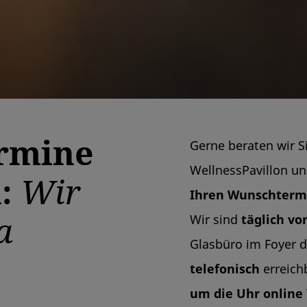
ermine
Gerne beraten wir 
WellnessPavillon u
n:
Wir
Ihren Wunschterm
a
Wir sind
täglich von
Glasbüro im Foyer d
telefonisch
erreich
um die Uhr online