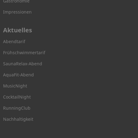
Gastronomie
Impressionen
Aktuelles
Abendtarif
Frühschwimmertarif
SaunaRelax-Abend
AquaFit-Abend
MusicNight
CocktailNight
RunningClub
Nachhaltigkeit