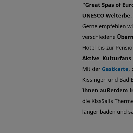
"Great Spas of Eu
UNESCO Welterbe
.
Gerne empfehlen wi
verschiedene
Übern
Hotel bis zur Pensi
Aktive
,
Kulturfans
Mit der
Gastkarte
,
Kissingen und Bad B
Ihnen außerdem i
die KissSalis Therm
länger baden und sa