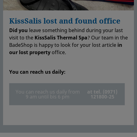
KissSalis lost and found office
Did you
leave something behind during your last
visit to the
KissSalis Thermal Spa
? Our team in the
BadeShop is happy to look for your lost article
in
our lost property
office.
You can reach us
daily:
You can reach us daily from
at tel. (0971)
9 am until bis 6 pm
121800-25