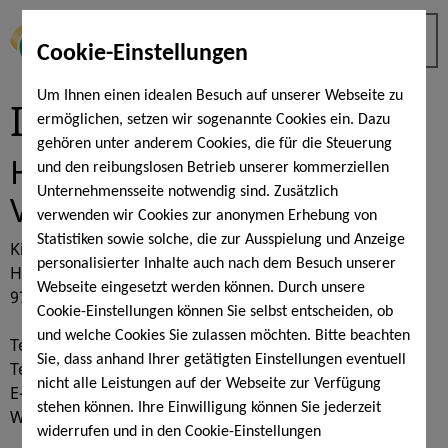
Cookie-Einstellungen
Um Ihnen einen idealen Besuch auf unserer Webseite zu
Impressum
ermöglichen, setzen wir sogenannte Cookies ein. Dazu
gehören unter anderem Cookies, die für die Steuerung
Herausgeber &
und den reibungslosen Betrieb unserer kommerziellen
Unternehmensseite notwendig sind. Zusätzlich
Verantwortung
verwenden wir Cookies zur anonymen Erhebung von
Statistiken sowie solche, die zur Ausspielung und Anzeige
KissSalis Betriebsgesellschaft mbH
personalisierter Inhalte auch nach dem Besuch unserer
Heiligenfelder Allee 16
Webseite eingesetzt werden können. Durch unsere
97688 Bad Kissingen
Cookie-Einstellungen können Sie selbst entscheiden, ob
und welche Cookies Sie zulassen möchten. Bitte beachten
Telefon (0971) 12 18 00 - 0
Sie, dass anhand Ihrer getätigten Einstellungen eventuell
Telefax (0971) 12 18 00 - 99
nicht alle Leistungen auf der Webseite zur Verfügung
E-Mail: info(at)kisssalis.de
stehen können. Ihre Einwilligung können Sie jederzeit
Web:
www.kisssalis.de
widerrufen und in den Cookie-Einstellungen