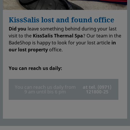
KissSalis lost and found office
Did you
leave something behind during your last
visit to the
KissSalis Thermal Spa
? Our team in the
BadeShop is happy to look for your lost article
in
our lost property
office.
You can reach us
daily:
You can reach us daily from
at tel. (0971)
9 am until bis 6 pm
121800-25