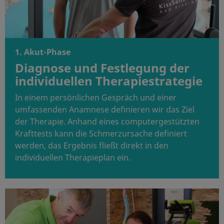
1. Akut-Phase
Diagnose und Festlegung der
individuellen Therapiestrategie
In einem persönlichen Gespräch und einer
umfassenden Anamnese definieren wir das Ziel
der Therapie. Anhand eines computergestützten
Krafttests kann die Schmerzursache definiert
werden, das Ergebnis fließt direkt in den
individuellen Therapieplan ein.