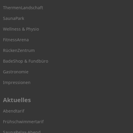
ThermenLandschaft
SaunaPark
Wellness & Physio
FitnessArena
RückenZentrum
BadeShop & Fundbüro
Gastronomie
Impressionen
Aktuelles
Abendtarif
Frühschwimmertarif
SaunaRelax-Abend