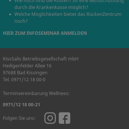
Wie hoch sind die Kosten? Ist eine Bezuschussung
durch die Krankenkasse möglich?
Welche Möglichkeiten bietet das RückenZentrum
noch?
HIER ZUM INFOSEMINAR ANMELDEN
KissSalis Betriebsgesellschaft mbH
Heiligenfelder Allee 16
97688 Bad Kissingen
Tel. 0971/12 18 00-0
Terminvereinbarung Wellness:
0971/12 18 00-21
Folgen Sie uns: