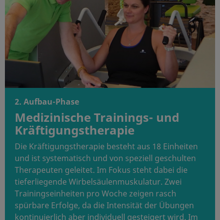
​2. Aufbau-Phase
Medizinische Trainings- und
Kräftigungstherapie
Die Kräftigungstherapie besteht aus 18 Einheiten
und ist systematisch und von speziell geschulten
Therapeuten geleitet. Im Fokus steht dabei die
tieferliegende Wirbelsäulenmuskulatur. Zwei
Trainingseinheiten pro Woche zeigen rasch
spürbare Erfolge, da die Intensität der Übungen
kontinuierlich aber individuell gesteigert wird. Im