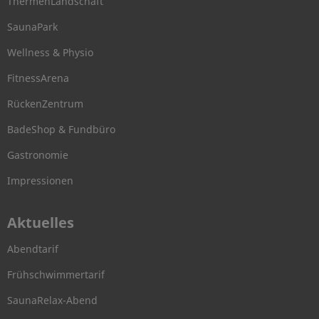
ThermenLandschaft
SaunaPark
Wellness & Physio
FitnessArena
RückenZentrum
BadeShop & Fundbüro
Gastronomie
Impressionen
Aktuelles
Abendtarif
Frühschwimmertarif
SaunaRelax-Abend