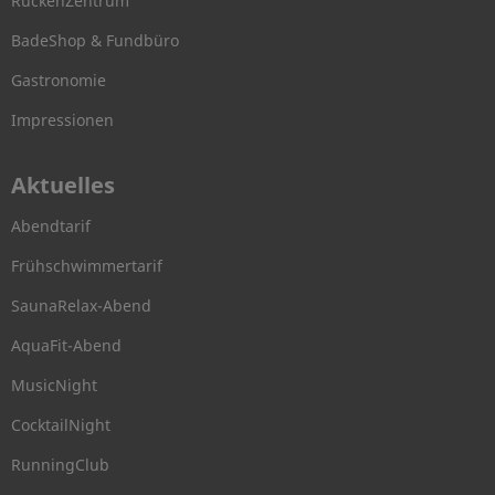
RückenZentrum
BadeShop & Fundbüro
Gastronomie
Impressionen
Aktuelles
Abendtarif
Frühschwimmertarif
SaunaRelax-Abend
AquaFit-Abend
MusicNight
CocktailNight
RunningClub