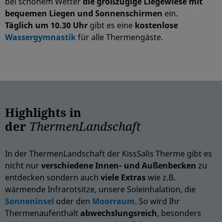
bei schönem Wetter
die großzügige Liegewiese mit
bequemen Liegen und Sonnenschirmen
ein.
Täglich um 10.30 Uhr
gibt es eine
kostenlose
Wassergymnastik
für alle Thermengäste.
Highlights in
der
ThermenLandschaft
In der ThermenLandschaft der KissSalis Therme gibt es
nicht nur
verschiedene Innen- und Außenbecken
zu
entdecken sondern auch
viele Extras
wie z.B.
wärmende Infrarotsitze, unsere Soleinhalation, die
Sonneninsel
oder den
Moorraum
. So wird
Ihr
Thermenaufenthalt
abwechslungsreich
, besonders