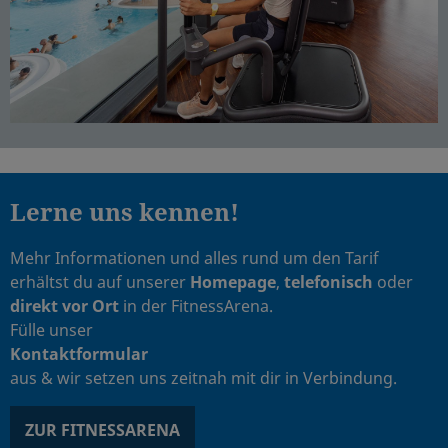
Lerne uns kennen!
Mehr Informationen und alles rund um den Tarif
erhältst du auf unserer
Homepage
,
telefonisch
oder
direkt vor Ort
in der FitnessArena.
Fülle unser
Kontaktformular
aus & wir setzen uns zeitnah mit dir in Verbindung.
ZUR FITNESSARENA