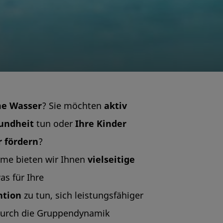
e Wasser
? Sie möchten
a
ktiv
sundheit
tun oder
I
hre Kinder
r fördern
?
rme bieten wir Ihnen
vielseitige
as für Ihre
ntion
zu tun, sich leistungsfähiger
 durch die Gruppendynamik