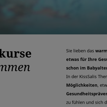
kurse
Sie lieben das
warm
etwas für Ihre Ge
immen
schon im Babyalte
In der KissSalis The
Möglichkeiten
, etw
Gesundheitspräve
zu fühlen und sich