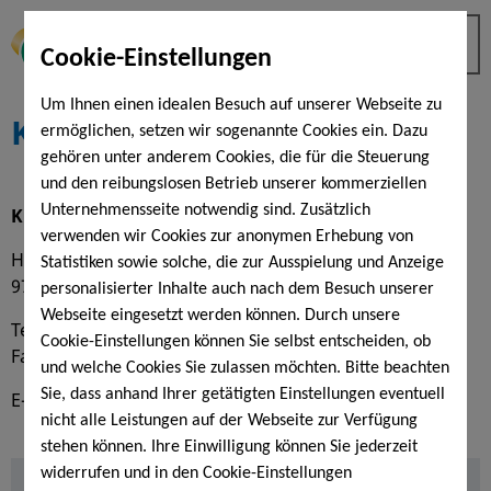
Cookie-Einstellungen
Um Ihnen einen idealen Besuch auf unserer Webseite zu
Kontakt
ermöglichen, setzen wir sogenannte Cookies ein. Dazu
gehören unter anderem Cookies, die für die Steuerung
und den reibungslosen Betrieb unserer kommerziellen
Unternehmensseite notwendig sind. Zusätzlich
KissSalis Therme
verwenden wir Cookies zur anonymen Erhebung von
Heiligenfelder Allee 16
Statistiken sowie solche, die zur Ausspielung und Anzeige
97688 Bad Kissingen
personalisierter Inhalte auch nach dem Besuch unserer
Webseite eingesetzt werden können. Durch unsere
Tel. (0971) 12 18 00 - 0
Cookie-Einstellungen können Sie selbst entscheiden, ob
Fax (0971) 12 18 00 - 99
und welche Cookies Sie zulassen möchten. Bitte beachten
Sie, dass anhand Ihrer getätigten Einstellungen eventuell
E-Mail:
info@kisssalis.de
nicht alle Leistungen auf der Webseite zur Verfügung
stehen können. Ihre Einwilligung können Sie jederzeit
widerrufen und in den Cookie-Einstellungen