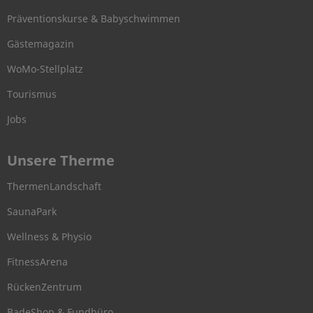
Präventionskurse & Babyschwimmen
Gästemagazin
WoMo-Stellplatz
Tourismus
Jobs
Unsere Therme
ThermenLandschaft
SaunaPark
Wellness & Physio
FitnessArena
RückenZentrum
BadeShop & Fundbüro