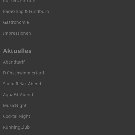
RückenZentrum
BadeShop & Fundbüro
Gastronomie
Impressionen
Aktuelles
Abendtarif
Frühschwimmertarif
SaunaRelax-Abend
AquaFit-Abend
MusicNight
CocktailNight
RunningClub