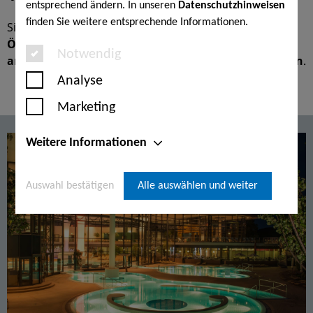
entsprechend ändern. In unseren
Datenschutzhinweisen
finden Sie weitere entsprechende Informationen.
Sie finden hier eine Übersicht über unsere
aktuellen
Öffnungszeiten für Therme & Sauna
sowie die
Notwendig
anderen Bereiche der Kisssalis Therme Bad Kissingen
.
Analyse
Marketing
Weitere Informationen
Auswahl bestätigen
Alle auswählen und weiter