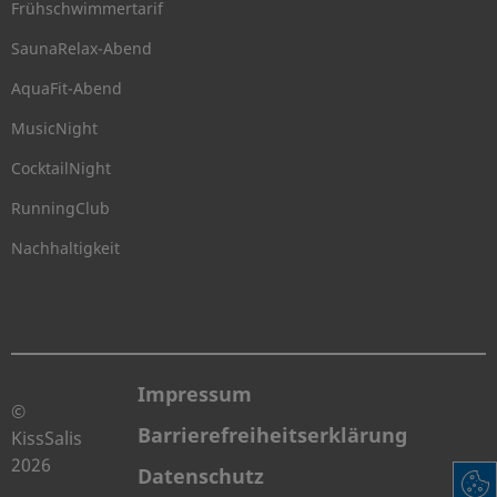
Frühschwimmertarif
SaunaRelax-Abend
AquaFit-Abend
MusicNight
CocktailNight
RunningClub
Nachhaltigkeit
Impressum
©
Barrierefreiheitserklärung
KissSalis
2026
Datenschutz