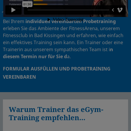
Jetzt
Probetraining vereinbaren
Bei Ihrem
individuell vereinbarten Probetraining
erleben Sie das Ambiente der FitnessArena, unserem
Fitnessclub in Bad Kissingen und erfahren, wie einfach
ein effektives Training sein kann. Ein Trainer oder eine
Trainerin aus unserem sympathischen Team ist i
n
diesem Termin nur für Sie d
a.
FORMULAR AUSFÜLLEN UND PROBETRAINING
VEREINBAREN
Warum Trainer das eGym-
Training empfehlen...