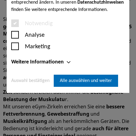
entsprechend ändern. In unseren
Datenschutzhinweisen
finden Sie weitere entsprechende Informationen.
Sie möchten Ihr
Training kompakt und effektiv
Notwendig
gestalten
und
schnell Ihre Ziele
erreichen? Quasi
in 15
Minuten fit
werden? Die
z
u 100%
Analyse
computergesteuerten eGym-Geräte
sind bequem und
Marketing
einfach zu bedienen. Ihr
individueller Trainingsplan
sowie alle auf Sie
optimierten Geräteeinstellungen
Weitere Informationen
sind
auf Ihrem persönlichen Chip gespeichert
. Sobald
Sie Ihren Chip auflegen, stellen sich die
Geräte
automatisch
ein, wählen die richtige Sitzeinstellung
Auswahl bestätigen
Alle auswählen und weiter
und das passende Gewicht.
Sie
sparen
damit nicht nur
Zeit
sondern erzielen auch immer die
bestmögliche
Belastung der Muskulatu
r.
Mit unseren eGym-Zirkeln erreichen Sie eine
bessere
Fettverbrennung
,
Gewebestraffung
und
M
uskelkräftigung
als an herkömmlichen Geräten. Die
Bedienung ist kinderleicht und gerade
auch für ältere
Personen und Einsteiger ideal
geeignet.