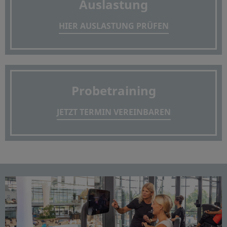
Auslastung
HIER AUSLASTUNG PRÜFEN
Probetraining
JETZT TERMIN VEREINBAREN