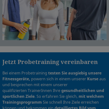
Jetzt Probetraining vereinbaren
Bei einem Probetraining
testen Sie ausgiebig unsere
Fitnessgeräte,
powern sich in einem unserer
Kurse
aus
und besprechen mit einem unserer
qualifizierten TrainerInnen Ihre
gesundheitlichen und
sportlichen Ziele
. So erfahren Sie gleich,
mit welchem
Trainingsprogramm
Sie schnell Ihre Ziele erreichen
können und bekommen ein
detailliertes Bild vom