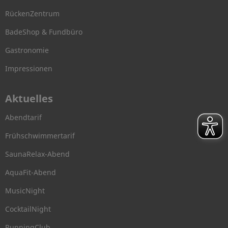
RückenZentrum
BadeShop & Fundbüro
Gastronomie
Impressionen
Aktuelles
Abendtarif
Frühschwimmertarif
SaunaRelax-Abend
AquaFit-Abend
MusicNight
CocktailNight
RunningClub