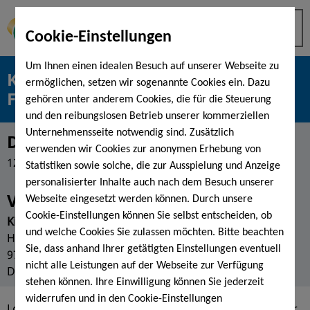
Cookie-Einstellungen
Um Ihnen einen idealen Besuch auf unserer Webseite zu
KissSalis MusicNights mit "the
ermöglichen, setzen wir sogenannte Cookies ein. Dazu
Flunkyballs"
gehören unter anderem Cookies, die für die Steuerung
und den reibungslosen Betrieb unserer kommerziellen
Unternehmensseite notwendig sind. Zusätzlich
Datum
verwenden wir Cookies zur anonymen Erhebung von
12.11.2020
Statistiken sowie solche, die zur Ausspielung und Anzeige
personalisierter Inhalte auch nach dem Besuch unserer
Veranstaltungsort
Webseite eingesetzt werden können. Durch unsere
Cookie-Einstellungen können Sie selbst entscheiden, ob
KissSalis Therme,
und welche Cookies Sie zulassen möchten. Bitte beachten
Heiligenfelder Allee 16,
Sie, dass anhand Ihrer getätigten Einstellungen eventuell
97688 Bad Kissingen,
nicht alle Leistungen auf der Webseite zur Verfügung
Deutschland
stehen können. Ihre Einwilligung können Sie jederzeit
widerrufen und in den Cookie-Einstellungen
Lorem ipsum dolor sit amet, consetetur sadipscing elitr,