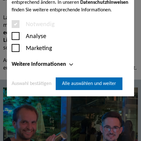
entsprechend ändern. In unseren
Datenschutzhinweisen
finden Sie weitere entsprechende Informationen.
Lassen Sie sich von den
zwei Herzblutmusikern
mitreißen und freuen Sie sich auf
tolle Rocksongs
von
Notwendig
echten Klassikern
bis hin zu
modernen Hits
. In
drei
Analyse
Live-Sessions
erleben Sie feinsten Musikgenuss -
sowohl über als auch UNTER Wasser.
Marketing
Anders als geplant spielen "Geraldo & Camese" für
Weitere Informationen
euch, das das Overdrive Trio krankheitsbedingt ausfällt.
Auswahl bestätigen
Alle auswählen und weiter