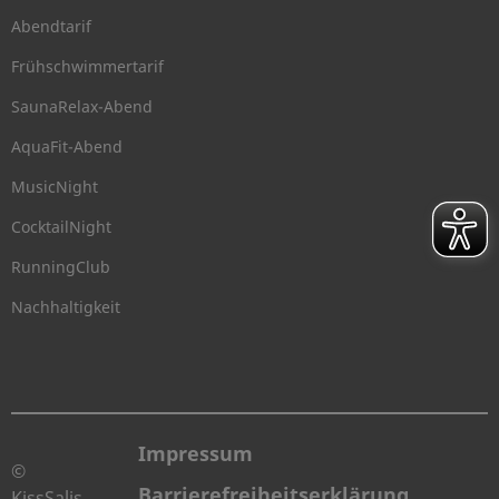
Abendtarif
Frühschwimmertarif
SaunaRelax-Abend
AquaFit-Abend
MusicNight
CocktailNight
RunningClub
Nachhaltigkeit
Impressum
©
Barrierefreiheitserklärung
KissSalis