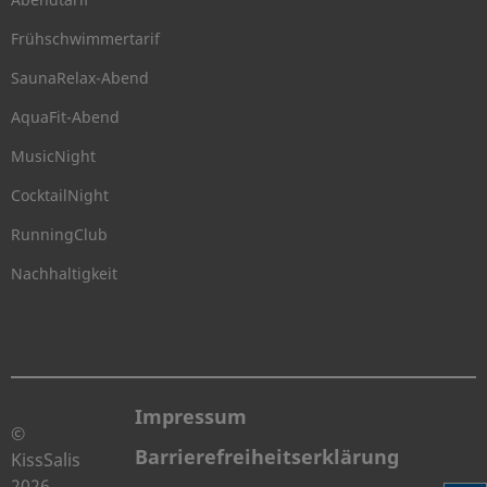
Frühschwimmertarif
SaunaRelax-Abend
AquaFit-Abend
MusicNight
CocktailNight
RunningClub
Nachhaltigkeit
Impressum
©
Barrierefreiheitserklärung
KissSalis
2026