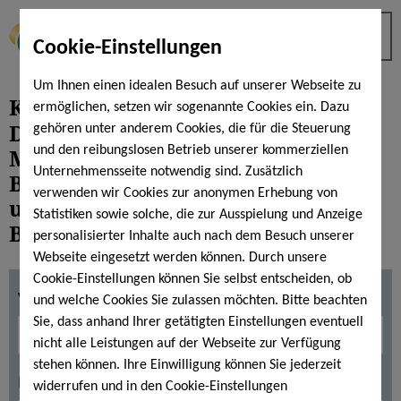
Cookie-Einstellungen
Um Ihnen einen idealen Besuch auf unserer Webseite zu
Krankmeldung
ermöglichen, setzen wir sogenannte Cookies ein. Dazu
Das Formular ersetzt nicht die
gehören unter anderem Cookies, die für die Steuerung
Meldung beim Abteilungsleiter.
und den reibungslosen Betrieb unserer kommerziellen
Unternehmensseite notwendig sind. Zusätzlich
Bitte Abteilungsleiter/Abteilung
verwenden wir Cookies zur anonymen Erhebung von
umgehend informieren! Gute
Statistiken sowie solche, die zur Ausspielung und Anzeige
Besserung.
personalisierter Inhalte auch nach dem Besuch unserer
Webseite eingesetzt werden können. Durch unsere
Cookie-Einstellungen können Sie selbst entscheiden, ob
Vorname*
und welche Cookies Sie zulassen möchten. Bitte beachten
Sie, dass anhand Ihrer getätigten Einstellungen eventuell
nicht alle Leistungen auf der Webseite zur Verfügung
stehen können. Ihre Einwilligung können Sie jederzeit
Nachname*
widerrufen und in den Cookie-Einstellungen