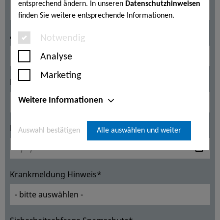
entsprechend ändern. In unseren
Datenschutzhinweisen
finden Sie weitere entsprechende Informationen.
Abteilung*
Notwendig
Analyse
Marketing
Krankmeldung von*
Weitere Informationen
Krankmeldung bis*
Auswahl bestätigen
Alle auswählen und weiter
Krankmeldung Hinweis*