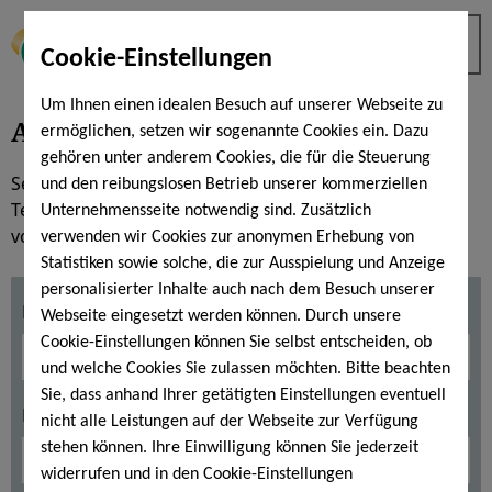
Cookie-Einstellungen
Um Ihnen einen idealen Besuch auf unserer Webseite zu
Anamnesebogen Moves
ermöglichen, setzen wir sogenannte Cookies ein. Dazu
gehören unter anderem Cookies, die für die Steuerung
Sehr geehrter Moves-Teilnehmer, sehr geehrte Moves-
und den reibungslosen Betrieb unserer kommerziellen
Teilnehmerin, bitte beantworten Sie vorab möglichst
Unternehmensseite notwendig sind. Zusätzlich
vollständig die nachfolgenden Fragen. Vielen Dank!
verwenden wir Cookies zur anonymen Erhebung von
Statistiken sowie solche, die zur Ausspielung und Anzeige
personalisierter Inhalte auch nach dem Besuch unserer
Name*
Webseite eingesetzt werden können. Durch unsere
Cookie-Einstellungen können Sie selbst entscheiden, ob
und welche Cookies Sie zulassen möchten. Bitte beachten
Sie, dass anhand Ihrer getätigten Einstellungen eventuell
Nachname*
nicht alle Leistungen auf der Webseite zur Verfügung
stehen können. Ihre Einwilligung können Sie jederzeit
widerrufen und in den Cookie-Einstellungen