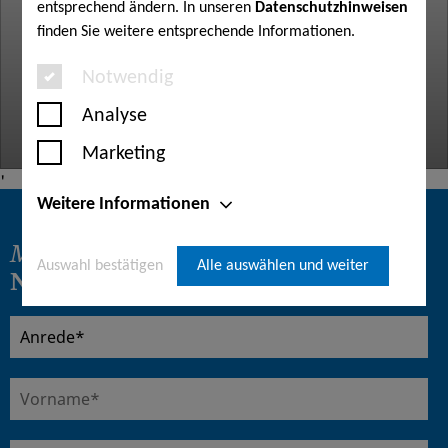
entsprechend ändern. In unseren
Datenschutzhinweisen
finden Sie weitere entsprechende Informationen.
Notwendig
Analyse
Marketing
'
Weitere Informationen
Melden Sie sich für
unseren
Auswahl bestätigen
Alle auswählen und weiter
Newsletter
an