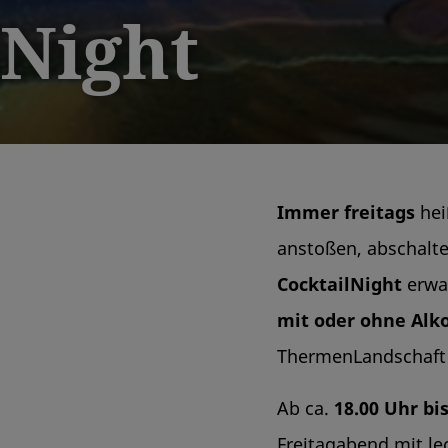
lNight
Immer freitags
hei
anstoßen, abschalt
CocktailNight
erwar
mit oder ohne Alk
ThermenLandschaft 
Ab ca.
18.00 Uhr bi
Freitagabend mit l