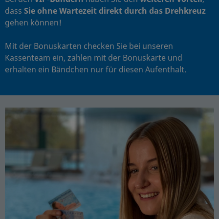
dass
Sie ohne Wartezeit
direkt durch das Drehkreuz
gehen können!
Mit der Bonuskarten checken Sie bei unseren
Kassenteam ein, zahlen mit der Bonuskarte und
erhalten ein Bändchen nur für diesen Aufenthalt.