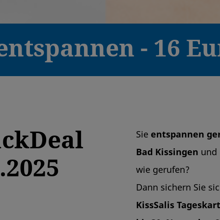
entspannen - 16 E
ackDeal
Sie
entspannen ger
Bad Kissingen
und 
1.2025
wie gerufen?
Dann sichern Sie si
KissSalis Tageskart