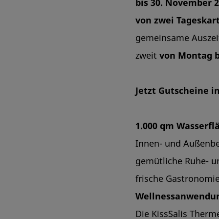
bis 30. November 
von zwei Tageskar
gemeinsame Auszeit
zweit
von Montag b
Jetzt Gutscheine 
1.000 qm Wasserfl
Innen- und Außenb
gemütliche Ruhe- un
frische Gastronomie
Wellnessanwendu
Die KissSalis Therm