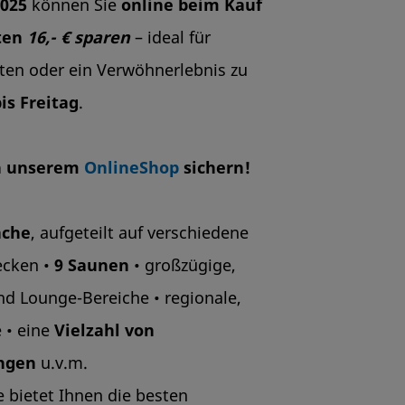
2025
können Sie
online
beim Kauf
ten
1
6,- € sparen
– ideal für
en oder ein Verwöhnerlebnis zu
is Freitag
.
in unserem
OnlineShop
sichern!
äche
, aufgeteilt auf verschiedene
ecken •
9 Saune
n
• großzügige,
d Lounge-Bereiche • regionale,
 • eine
Vielzahl von
ngen
u.v.m.
e bietet Ihnen die besten