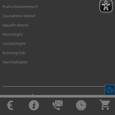
Frühschwimmertarif
SaunaRelax-Abend
AquaFit-Abend
MusicNight
CocktailNight
RunningClub
Nachhaltigkeit
Impressum
©
Barrierefreiheitserklärung
KissSalis
2026
Datenschutz